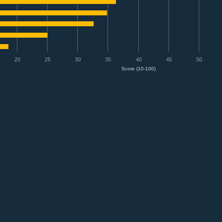
20
25
30
35
40
45
50
Score (10-100)