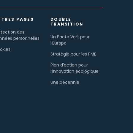
UTRES PAGES
DOUBLE
TRANSITION
otection des
Un Pacte Vert pour
nnées personnelles
l’Europe
okies
Stratégie pour les PME
Plan d'action pour
l’innovation écologique
Une décennie
numérique pour
l'Europe: les objectifs
numériques pour 2030
Stratégie industrielle
européenne