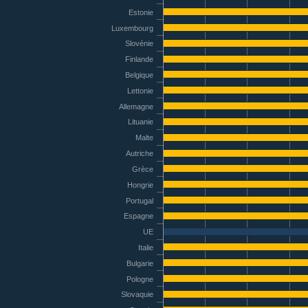
Estonie
Luxembourg
Slovénie
Finlande
Belgique
Lettonie
Allemagne
Lituanie
Malte
Autriche
Grèce
Hongrie
Portugal
Espagne
UE
Italie
Bulgarie
Pologne
Slovaquie