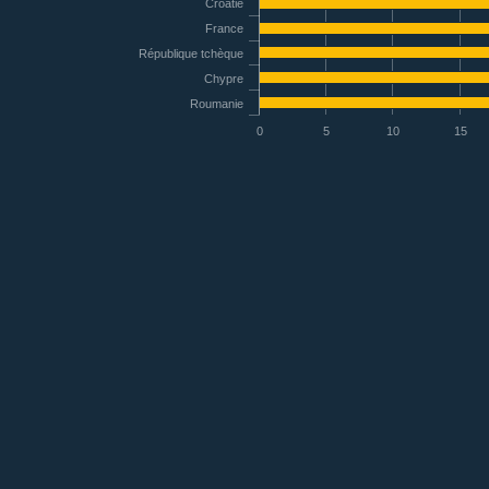
Croatie
France
République tchèque
Chypre
Roumanie
0
5
10
15