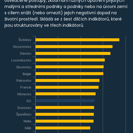
osvědčené postupy, zkoumání různých opatření přijatých
malými a středními podniky a podniky nebo na úrovni zemí
s cílem snížit (nebo omezit) jejich negativní dopad na
životní prostředí. Skládá se z šest dílčích indikátorů, které
jsou strukturovány ve třech indikátorů.
Švédsko
Nizozemsko
Dánsko
Lucembursko
Slovensko
Belgie
Rakousko
Francie
Německo
EU
Estonsko
Španělsko
Malta
Itálie