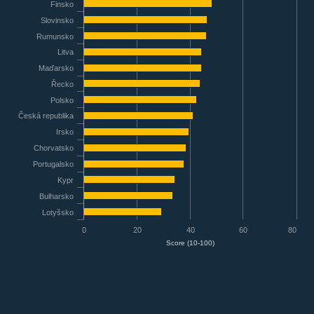
Finsko
Slovinsko
Rumunsko
Litva
Maďarsko
Řecko
Polsko
Česká republika
Irsko
Chorvatsko
Portugalsko
Kypr
Bulharsko
Lotyšsko
0
20
40
60
80
Score (10-100)